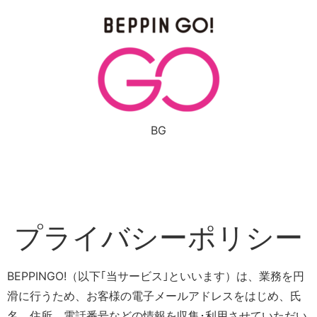
コ
ン
テ
ン
ツ
に
ス
キ
BG
ッ
プ
プライバシーポリシー
BEPPINGO!（以下｢当サービス｣といいます）は、業務を円
滑に行うため、お客様の電子メールアドレスをはじめ、氏
名、住所、電話番号などの情報を収集･利用させていただい